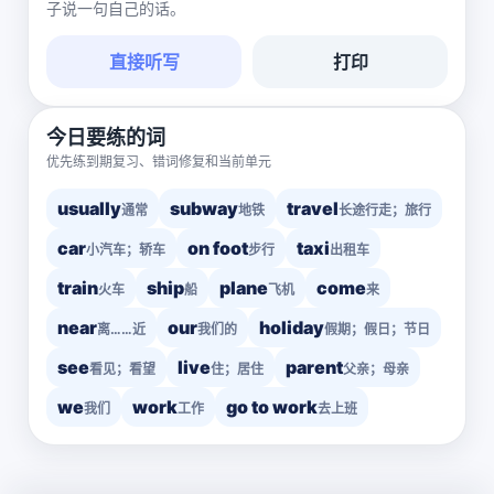
子说一句自己的话。
直接听写
打印
今日要练的词
优先练到期复习、错词修复和当前单元
usually
subway
travel
通常
地铁
长途行走；旅行
car
on foot
taxi
小汽车；轿车
步行
出租车
train
ship
plane
come
火车
船
飞机
来
near
our
holiday
离……近
我们的
假期；假日；节日
see
live
parent
看见；看望
住；居住
父亲；母亲
we
work
go to work
我们
工作
去上班