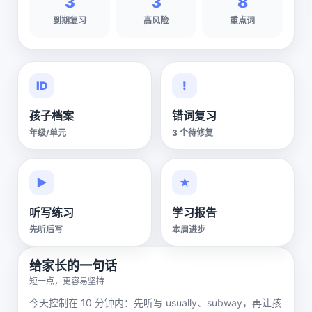
3
3
8
到期复习
高风险
重点词
ID
!
孩子档案
错词复习
年级/单元
3 个待修复
▶
★
听写练习
学习报告
先听后写
本周进步
给家长的一句话
短一点，更容易坚持
今天控制在 10 分钟内：先听写 usually、subway，再让孩